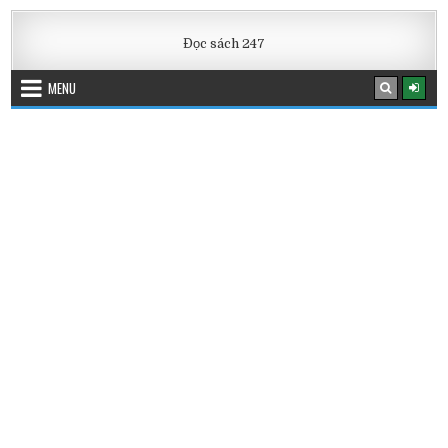
Skip
to
Đọc sách 247
content
MENU