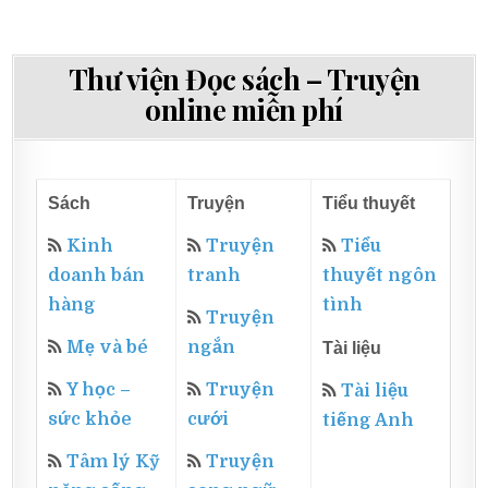
Thư viện Đọc sách – Truyện
online miễn phí
Sách
Truyện
Tiểu thuyết
Kinh
Truyện
Tiểu
doanh bán
tranh
thuyết ngôn
hàng
tình
Truyện
Mẹ và bé
ngắn
Tài liệu
Y học –
Truyện
Tài liệu
sức khỏe
cưới
tiếng Anh
Tâm lý Kỹ
Truyện