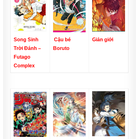
Cậu bé
Song Sinh
Giản giới
Boruto
Trời Đánh –
Futago
Complex