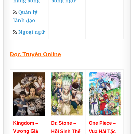
năng sống
song ngữ
Quản lý
lãnh đạo
Ngoại ngữ
Đọc Truyện Online
Dr. Stone –
Kingdom –
One Piece –
Vương Giả
Hồi Sinh Thế
Vua Hải Tặc