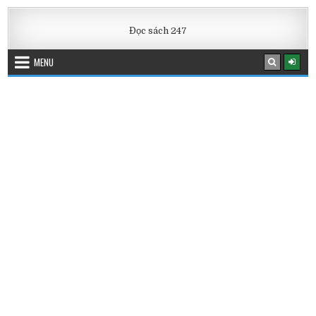
Skip
to
Đọc sách 247
content
MENU