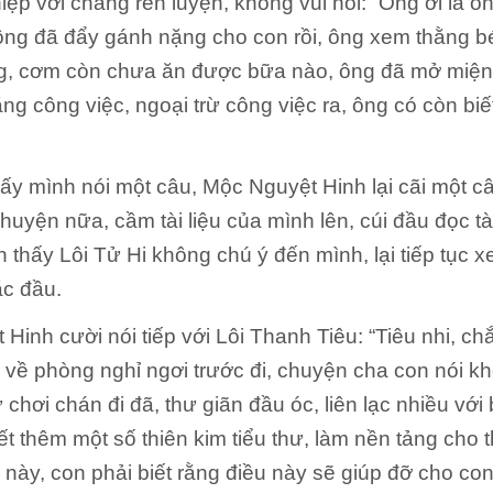
iệp với chẳng rèn luyện, không vui nói: “Ông ơi là ôn
 ông đã đẩy gánh nặng cho con rồi, ông xem thằng 
g, cơm còn chưa ăn được bữa nào, ông đã mở miệng
ẳng công việc, ngoại trừ công việc ra, ông có còn biế
hấy mình nói một câu, Mộc Nguyệt Hinh lại cãi một câ
huyện nữa, cầm tài liệu của mình lên, cúi đầu đọc tà
 thấy Lôi Tử Hi không chú ý đến mình, lại tiếp tục xe
ắc đầu.
Hinh cười nói tiếp với Lôi Thanh Tiêu: “Tiêu nhi, c
n về phòng nghỉ ngơi trước đi, chuyện cha con nói k
 chơi chán đi đã, thư giãn đầu óc, liên lạc nhiều vớ
ết thêm một số thiên kim tiểu thư, làm nền tảng cho 
 này, con phải biết rằng điều này sẽ giúp đỡ cho con