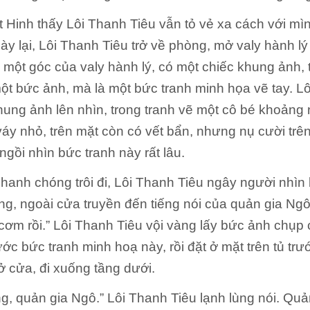
Hinh thấy Lôi Thanh Tiêu vẫn tỏ vẻ xa cách với mìn
ày lại, Lôi Thanh Tiêu trở về phòng, mở valy hành lý
ng một góc của valy hành lý, có một chiếc khung ảnh,
t bức ảnh, mà là một bức tranh minh họa vẽ tay. L
ung ảnh lên nhìn, trong tranh vẽ một cô bé khoảng 
áy nhỏ, trên mặt còn có vết bẩn, nhưng nụ cười trê
ngồi nhìn bức tranh này rất lâu.
hanh chóng trôi đi, Lôi Thanh Tiêu ngây người nhìn
ng, ngoài cửa truyền đến tiếng nói của quản gia Ngô.
cơm rồi.” Lôi Thanh Tiêu vội vàng lấy bức ảnh chụp
rước bức tranh minh hoạ này, rồi đặt ở mặt trên tủ tr
ở cửa, đi xuống tầng dưới.
, quản gia Ngô.” Lôi Thanh Tiêu lạnh lùng nói. Quả