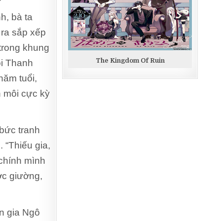
h, bà ta
 ra sắp xếp
 trong khung
The Kingdom Of Ruin
ôi Thanh
năm tuổi,
n môi cực kỳ
 bức tranh
 “Thiếu gia,
 chính mình
ước giường,
n gia Ngô