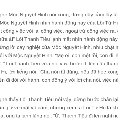
ghe Mộc Nguyệt Hinh nói xong, đứng dậy cầm lấy tài l
Mộc Nguyệt Hinh nhìn hành động này của Lôi Tử Hi,
ết công việc với lại công việc, ngoại trừ công việc ra
 nữa à!” Lôi Thanh Tiêu lạnh mắt nhìn hành động này
ững lời cay nghiệt của Mộc Nguyệt Hinh, nhíu chặt m
i với Mộc Nguyệt Hinh: “Mẹ ơi, con mệt rồi, con đi 
ã.” Lôi Thanh Tiêu vừa nói vừa bước đi lên cầu tha
Hi, lớn tiếng nói: “Cha nói rất đúng, nếu đã học xong 
n đi đôi với hành, con đồng ý với lời cha nói, việc n
ghe thấy Lôi Thanh Tiêu nói vậy, dừng bước chân lạ
ẫn giữ vẻ mặt vô cảm, nhưng xem ra Lôi Tử Hi đã k
, ông ta lạnh lùng nói: “Ừ, Thanh Tiêu đi lên nghỉ ng