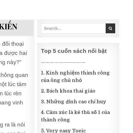
KIẾN
Search
for:
đối thoại
Top 5 cuốn sách nổi bật
ra được hai
ứng này?”
——————————
1. Kinh nghiệm thành công
 không quan
của ông chủ nhỏ
một lúc tám
2. Bách khoa thai giáo
n lúc rèn
3. Những đỉnh cao chỉ huy
mang vinh
4. Cảm xúc là kẻ thù số 1 của
thành công
 ra là nói
5. Very easy Toeic