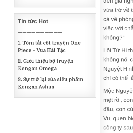
đến gia ngh
vừa trở về
cả về phòn
Tin tức Hot
việc với ch
——————————
không?”
1. Tóm tắt cốt truyện One
Lôi Tử Hi t
Piece – Vua Hải Tặc
không nói c
2. Giới thiệu bộ truyện
Nguyệt Hinh
Kengan Omega
chỉ có thể l
3. Sự trở lại của siêu phẩm
Kengan Ashua
Mộc Nguyệt 
mệt rồi, co
đâu, con cứ
Vu, quen bi
công ty sau