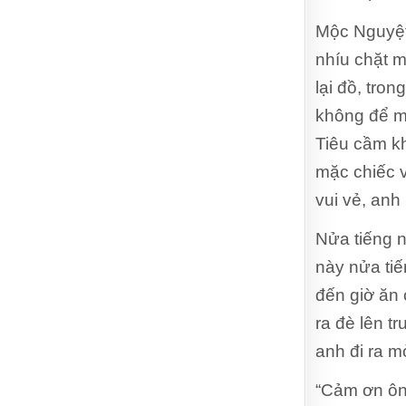
Mộc Nguyệt 
nhíu chặt m
lại đồ, tro
không để mộ
Tiêu cầm kh
mặc chiếc v
vui vẻ, anh 
Nửa tiếng n
này nửa tiế
đến giờ ăn 
ra đè lên t
anh đi ra m
“Cảm ơn ông