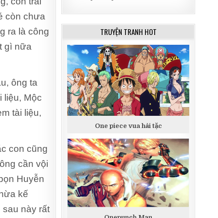
g, con trai
bé còn chưa
TRUYỆN TRANH HOT
 ra là công
t gì nữa
u, ông ta
i liệu, Mộc
m tài liệu,
One piece vua hải tặc
hắc con cũng
hông cần vội
i bọn Huyễn
thừa kế
 sau này rất
Onepunch Man