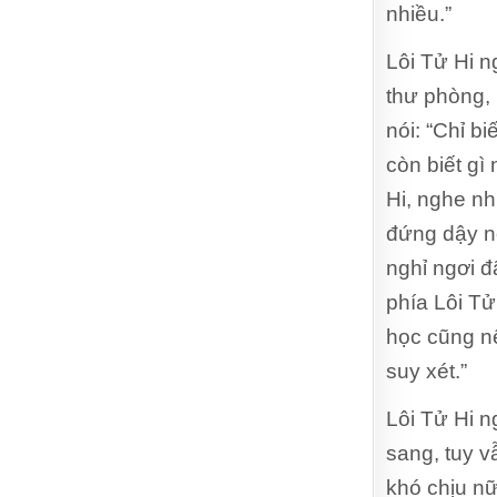
nhiều.”
Lôi Tử Hi n
thư phòng, 
nói: “Chỉ bi
còn biết gì
Hi, nghe nh
đứng dậy nó
nghỉ ngơi đ
phía Lôi Tử 
học cũng nê
suy xét.”
Lôi Tử Hi n
sang, tuy v
khó chịu nữa