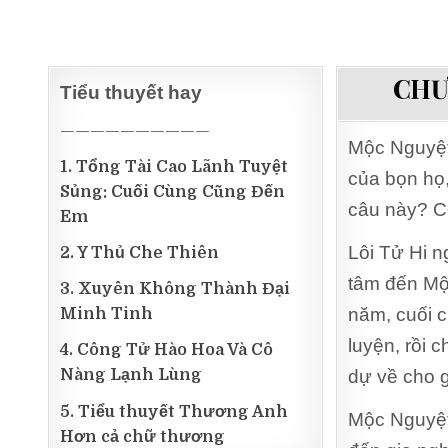
CHƯ
Tiểu thuyết hay
——————————
Mộc Nguyệt 
1. Tổng Tài Cao Lãnh Tuyệt
của bọn họ,
Sủng: Cuối Cùng Cũng Đến
câu này? Co
Em
Lôi Tử Hi 
2. Y Thủ Che Thiên
tâm đến Mộc
3. Xuyên Không Thành Đại
năm, cuối c
Minh Tinh
luyện, rồi 
4. Công Tử Hào Hoa Và Cô
Nàng Lạnh Lùng
dự về cho g
5. Tiểu thuyết Thương Anh
Mộc Nguyệt 
Hơn cả chữ thương