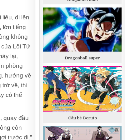
iệu, đi lên
 lớn tiếng
, ông không
 của Lôi Tử
ày lại,
Dragonball super
lên phòng
ng, hướng về
trở về, thì
ày có thể
i, quay đầu
Cậu bé Boruto
hông còn
ơi trước đi.”