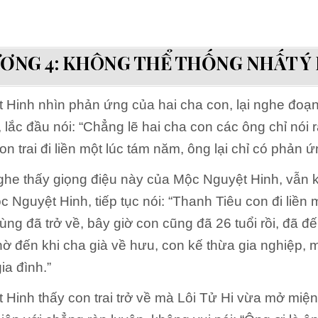
ƠNG 4: KHÔNG THỂ THỐNG NHẤT Ý 
Hinh nhìn phản ứng của hai cha con, lại nghe đoạn 
 lắc đầu nói: “Chẳng lẽ hai cha con các ông chỉ nói 
n trai đi liền một lúc tám năm, ông lại chỉ có phản 
nghe thấy giọng điệu này của Mộc Nguyệt Hinh, vẫn
 Nguyệt Hinh, tiếp tục nói: “Thanh Tiêu con đi liền 
ùng đã trở về, bây giờ con cũng đã 26 tuổi rồi, đã đế
chờ đến khi cha già về hưu, con kế thừa gia nghiệp, 
ia đình.”
Hinh thấy con trai trở về mà Lôi Tử Hi vừa mở miệng