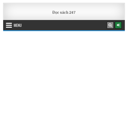
Skip
to
Đọc sách 247
content
MENU