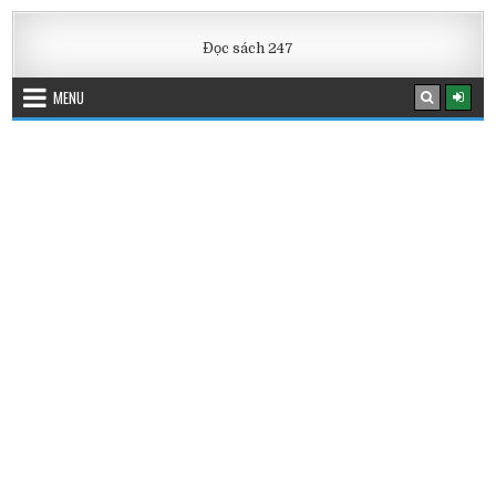
Skip
to
Đọc sách 247
content
MENU